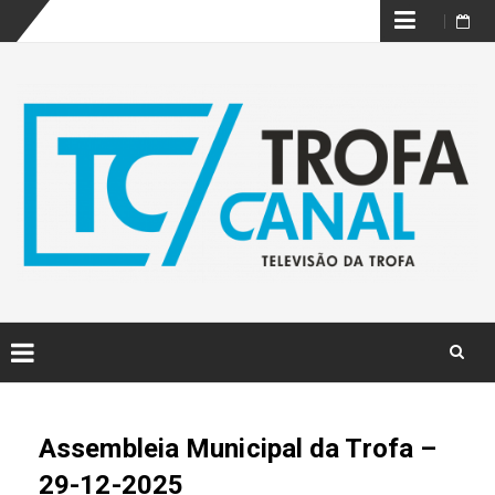
Skip
to
content
Skip
to
content
Assembleia Municipal da Trofa –
29-12-2025