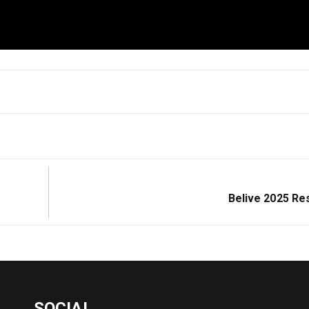
Próximo:
Belive 2025 R
SOCIAL