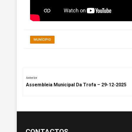
MUNÍCIPIO
Navegação
Anterior
de
Anterior:
Assembleia Municipal Da Trofa – 29-12-2025
artigos
CONTACTOS