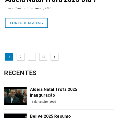
Trofa Canal
5 de Janeiro, 2026
CONTINUE READING
Página
1
Página
2
…
Página
14
Página
Navegação
Seguinte
de
RECENTES
artigos
Aldeia Natal Trofa 2025
Inauguração
5 de Janeiro, 2026
Belive 2025 Resumo