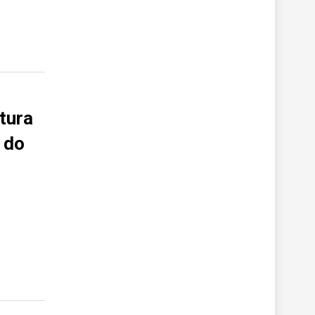
tura
 do