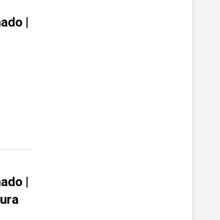
ado |
ado |
tura