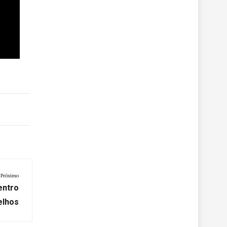
Próximo
entro
elhos