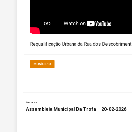
Requalificação Urbana da Rua dos Descobriment
MUNÍCIPIO
Navegação
Anterior
de
Anterior:
Assembleia Municipal Da Trofa – 20-02-2026
artigos