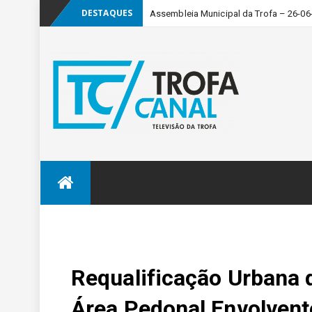
DESTAQUES
Assembleia Municipal da Trofa – 26-06
Skip
to
content
Requalificação Urbana 
Área Pedonal Envolven