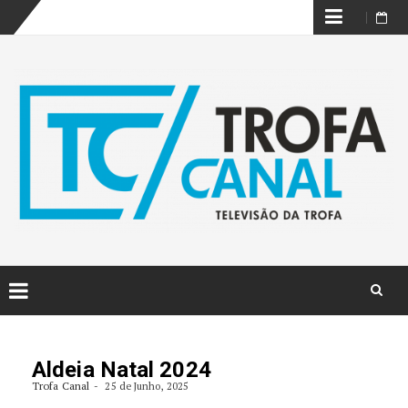
Skip
to
content
Skip
to
content
Aldeia Natal 2024
Trofa Canal
25 de Junho, 2025