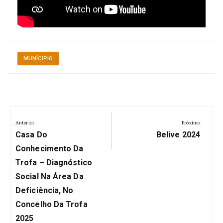
MUNÍCIPIO
Navegação
Anterior
Próximo
de
Anterior:
Próximo:
Casa Do
Belive 2024
artigos
Conhecimento Da
Trofa – Diagnóstico
Social Na Área Da
Deficiência, No
Concelho Da Trofa
2025