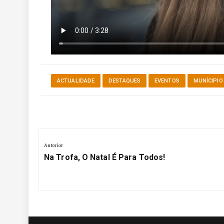
ACTUALIDADE
DESTAQUES
EVENTOS
MUNÍCIPIO
Navegação
Anterior
de
Anterior:
Na Trofa, O Natal É Para Todos!
artigos