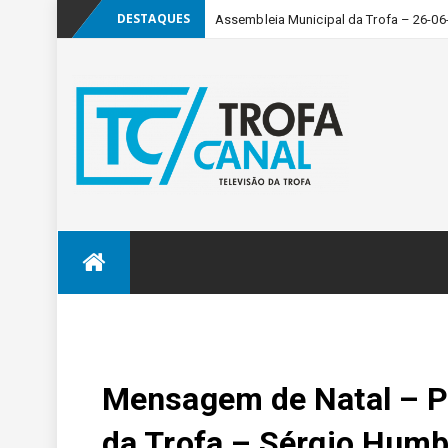
DESTAQUES
Assembleia Municipal da Trofa – 26-06
Skip
to
content
Mensagem de Natal – P
da Trofa – Sérgio Humb